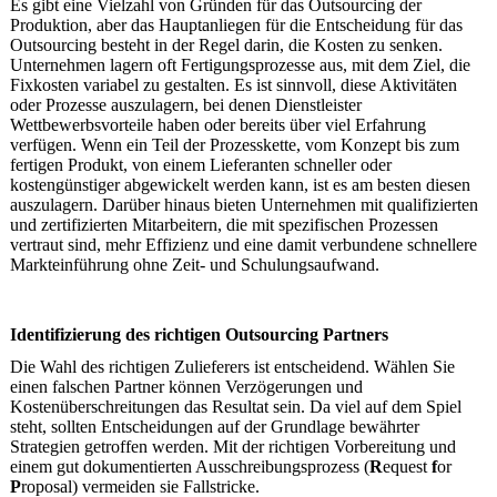
Es gibt eine Vielzahl von Gründen für das Outsourcing der
Produktion, aber das Hauptanliegen für die Entscheidung für das
Outsourcing besteht in der Regel darin, die Kosten zu senken.
Unternehmen lagern oft Fertigungsprozesse aus, mit dem Ziel, die
Fixkosten variabel zu gestalten. Es ist sinnvoll, diese Aktivitäten
oder Prozesse auszulagern, bei denen Dienstleister
Wettbewerbsvorteile haben oder bereits über viel Erfahrung
verfügen. Wenn ein Teil der Prozesskette, vom Konzept bis zum
fertigen Produkt, von einem Lieferanten schneller oder
kostengünstiger abgewickelt werden kann, ist es am besten diesen
auszulagern. Darüber hinaus bieten Unternehmen mit qualifizierten
und zertifizierten Mitarbeitern, die mit spezifischen Prozessen
vertraut sind, mehr Effizienz und eine damit verbundene schnellere
Markteinführung ohne Zeit- und Schulungsaufwand.
Identifizierung des richtigen Outsourcing Partners
Die Wahl des richtigen Zulieferers ist entscheidend. Wählen Sie
einen falschen Partner können Verzögerungen und
Kostenüberschreitungen das Resultat sein. Da viel auf dem Spiel
steht, sollten Entscheidungen auf der Grundlage bewährter
Strategien getroffen werden. Mit der richtigen Vorbereitung und
einem gut dokumentierten Ausschreibungsprozess (
R
equest
f
or
P
roposal) vermeiden sie Fallstricke.